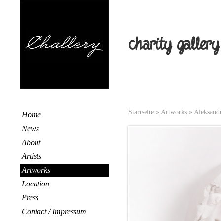
charity gallery
Startseite
»
Artworks
»
Aleksandr
Home
News
About
Artists
Artworks
Location
Press
Contact / Impressum