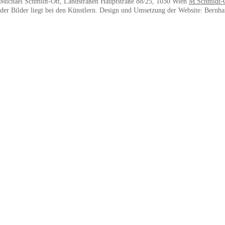
Michael Schmidt-Ott, Landstraßen Hauptstraße 88/25, 1030 Wien
M.Schmidt-
der Bilder liegt bei den Künstlern. Design und Umsetzung der Website: Bernha